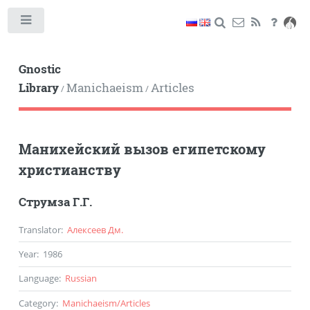
Toggle
Gnostic
Library
Manichaeism
Articles
/
/
Манихейский вызов египетскому
христианству
Струмза Г.Г.
Translator
:
Алексеев Дм.
Year
:
1986
Language
:
Russian
Category
:
Manichaeism
/
Articles