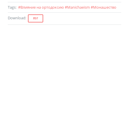
Tags
:
#
Влияние на ортодоксию
#
Manichaeism
#
Монашество
Download
:
PDF