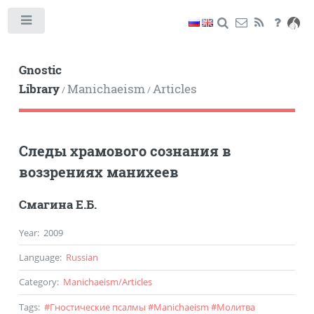
Toggle
Gnostic
Library
Manichaeism
Articles
/
/
Следы храмового сознания в
воззрениях манихеев
Смагина Е.Б.
Year
:
2009
Language
:
Russian
Category
:
Manichaeism
/
Articles
Tags
:
#
Гностические псалмы
#
Manichaeism
#
Молитва