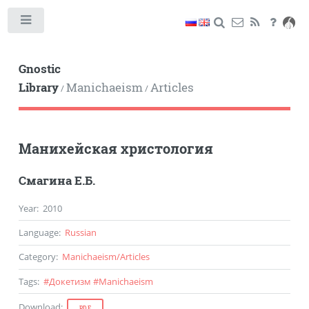
Toggle
Gnostic
Library
Manichaeism
Articles
/
/
Манихейская христология
Смагина Е.Б.
Year
:
2010
Language
:
Russian
Category
:
Manichaeism
/
Articles
Tags
:
#
Докетизм
#
Manichaeism
Download
:
PDF