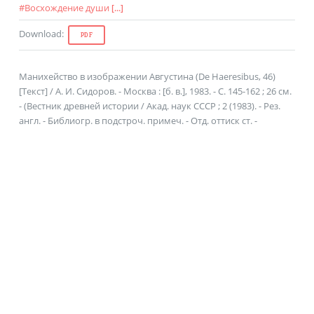
#
Восхождение души
[...]
Download
:
PDF
Манихейство в изображении Августина (De Haeresibus, 46)
[Текст] / А. И. Сидоров. - Москва : [б. в.], 1983. - С. 145-162 ; 26 см.
- (Вестник древней истории / Акад. наук СССР ; 2 (1983). - Рез.
англ. - Библиогр. в подстроч. примеч. - Отд. оттиск ст. -