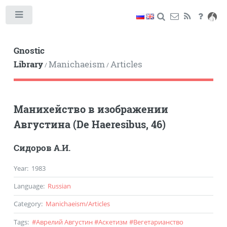
Toggle
Gnostic
Library
Manichaeism
Articles
/
/
Манихейство в изображении
Августина (De Haeresibus, 46)
Сидоров А.И.
Year
:
1983
Language
:
Russian
Category
:
Manichaeism
/
Articles
Tags
:
#
Аврелий Августин
#
Аскетизм
#
Вегетарианство