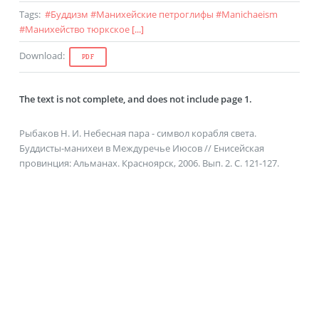
Tags
:
#
Буддизм
#
Манихейские петроглифы
#
Manichaeism
#
Манихейство тюркское
[...]
Download
:
PDF
The text is not complete, and does not include page
1.
Рыбаков Н. И. Небесная пара - символ корабля света.
Буддисты-манихеи в Междуречье Июсов // Енисейская
провинция: Альманах. Красноярск, 2006. Вып. 2. С. 121-127.