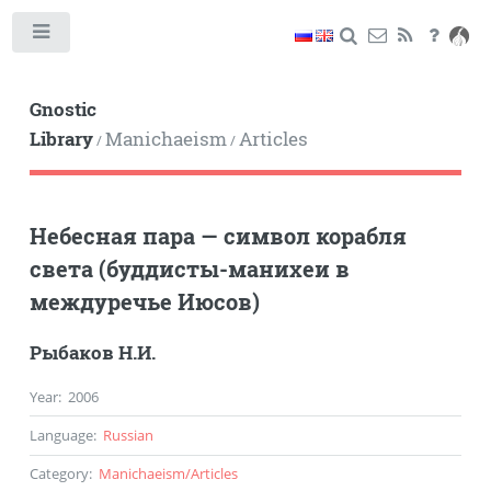
Toggle
Gnostic
Library
Manichaeism
Articles
/
/
Небесная пара — символ корабля
света (буддисты-манихеи в
междуречье Июсов)
Рыбаков Н.И.
Year
:
2006
Language
:
Russian
Category
:
Manichaeism
/
Articles