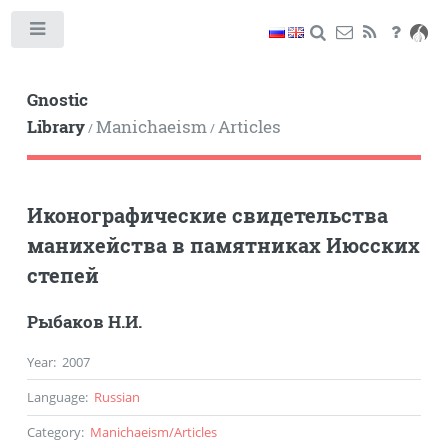
Toggle
Gnostic
Library
Manichaeism
Articles
/
/
Иконографические свидетельства
манихейства в памятниках Июсских
степей
Рыбаков Н.И.
Year
:
2007
Language
:
Russian
Category
:
Manichaeism
/
Articles