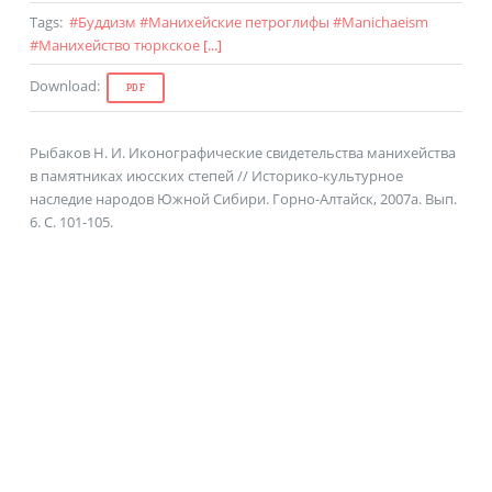
Tags
:
#
Буддизм
#
Манихейские петроглифы
#
Manichaeism
#
Манихейство тюркское
[...]
Download
:
PDF
Рыбаков Н. И. Иконографические свидетельства манихейства
в памятниках июсских степей // Историко-культурное
наследие народов Южной Сибири. Горно-Алтайск, 2007а. Вып.
6. С. 101-105.