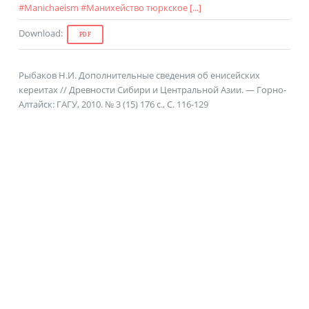
#
Manichaeism
#
Манихейство тюркское
[...]
Download
:
PDF
Рыбаков Н.И. Дополнительные сведения об енисейских
кереитах // Древности Сибири и Центральной Азии. — Горно-
Алтайск: ГАГУ, 2010. № 3 (15) 176 с., C. 116-129