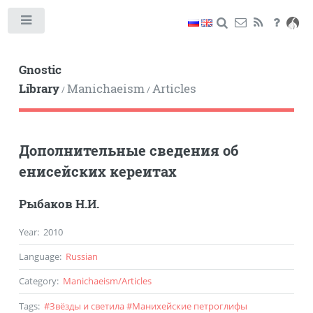
Toggle
Gnostic
Library
Manichaeism
Articles
/
/
Дополнительные сведения об
енисейских кереитах
Рыбаков Н.И.
Year
:
2010
Language
:
Russian
Category
:
Manichaeism
/
Articles
Tags
:
#
Звёзды и светила
#
Манихейские петроглифы