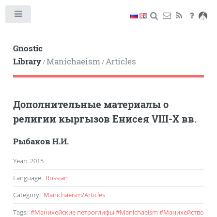
Toggle
Gnostic
Library
Manichaeism
Articles
/
/
Дополнительные материалы о
религии кыргызов Енисея VIII-X вв.
Рыбаков Н.И.
Year
:
2015
Language
:
Russian
Category
:
Manichaeism
/
Articles
Tags
:
#
Манихейские петроглифы
#
Manichaeism
#
Манихейство