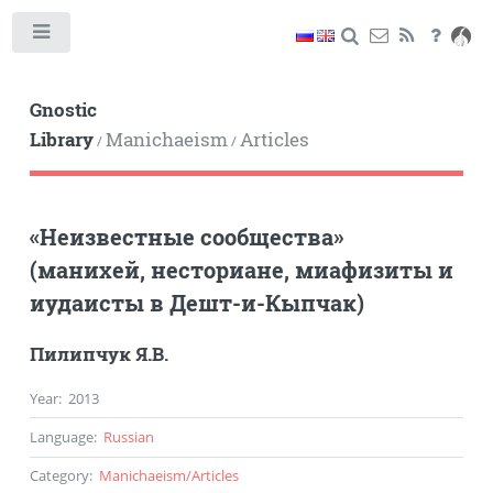
Toggle
Gnostic
Library
Manichaeism
Articles
/
/
«Неизвестные сообщества»
(манихей, несториане, миафизиты и
иудаисты в Дешт-и-Кыпчак)
Пилипчук Я.В.
Year
:
2013
Language
:
Russian
Category
:
Manichaeism
/
Articles