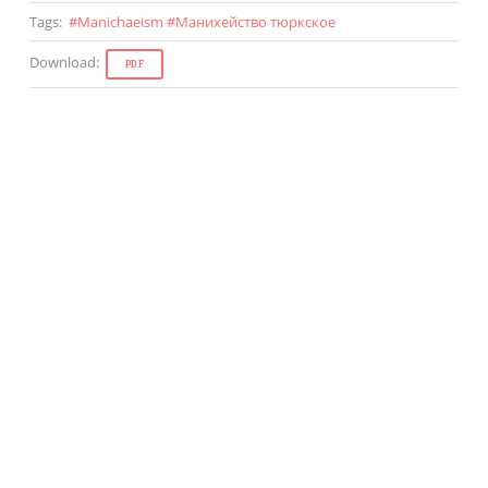
Tags
:
#
Manichaeism
#
Манихейство тюркское
Download
:
PDF