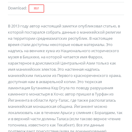
Download
:
PDF
В 2013 году автор настоящей заметки опубликовал статью, в
которой постарался собрать данные о манихейской религии
на территории среднеазиатских республик. В настоящее
время стали доступны некоторые новые материалы. Это
надпись на венчике хума из Национального исторического
музея в Бишкеке, на которой читается имя Фаррох,
характерное в доисламской Центральной Азии только как
имя манихейских электов. Это настенная надпись
манихейским письмом из Первого краснореченского храма,
доступная нам в акварельной копии. Это тюркская
ламентация Бутанияна Кед Огула по поводу разрушения
каменного монастыря в Хочо; автор пришел в Турфан из
Йеганкента в области Аргу-Талас, где также располагалась
манихейская монашеская община. Йеганкент можно
локализовать как в течении Арыси у слияния с Боралдаем, так
и в верхней части долины Таласа (если таково верное чтение
топонима, известного как Текабкет). Все эти данные
подтверждают присутствие (едва ли доминирование)