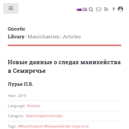
Toggle
Gnostic
Library
Manichaeism
Articles
/
/
Новые данные о следах манихейства
в Семиречье
Лурье П.Б.
Year
:
2019
Language
:
Russian
Category
:
Manichaeism
/
Articles
Tags
:
#
Manichaeism
#
Манихейство тюркское