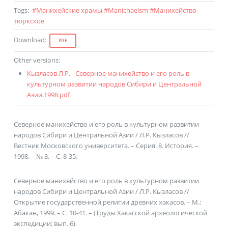
Tags
:
#
Манихейские храмы
#
Manichaeism
#
Манихейство
тюркское
Download
:
PDF
Other versions
:
Кызласов Л.Р. - Северное манихейство и его роль в
культурном развитии народов Сибири и Центральной
Азии.1998.pdf
Северное манихейство и его роль в культурном развитии
народов Сибири и Центральной Азии / Л.Р. Кызласов //
Вестник Московского университета. – Серия. 8. История. –
1998. – № 3. – С. 8-35.
Северное манихейство и его роль в культурном развитии
народов Сибири и Центральной Азии / Л.Р. Кызласов //
Открытие государственной религии древних хакасов. – М.;
Абакан, 1999. – С. 10-41. – (Труды Хакасской археологической
экспедиции; вып. 6).