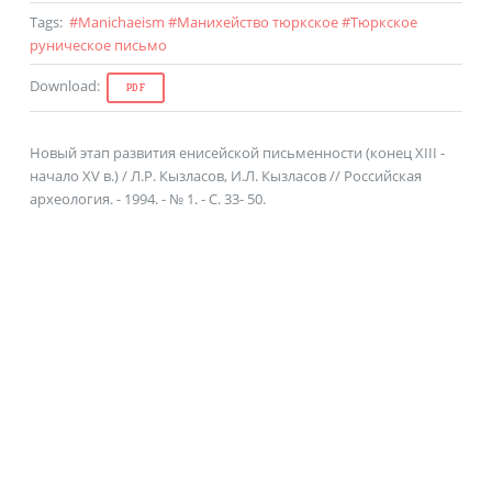
Tags
:
#
Manichaeism
#
Манихейство тюркское
#
Тюркское
руническое письмо
Download
:
PDF
Новый этап развития енисейской письменности (конец XIII -
начало XV в.) / Л.Р. Кызласов, И.Л. Кызласов // Российская
археология. - 1994. - № 1. - С. 33- 50.