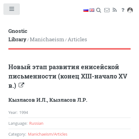
Toggle
Gnostic
Library
Manichaeism
Articles
/
/
Новый этап развития енисейской
письменности (конец XIII-начало XV
в.)
Кызласов И.Л.
,
Кызласов Л.Р.
Year
:
1994
Language
:
Russian
Category
:
Manichaeism
/
Articles