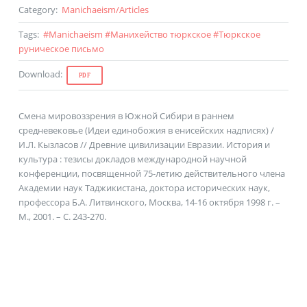
Category
:
Manichaeism
/
Articles
Tags
:
#
Manichaeism
#
Манихейство тюркское
#
Тюркское
руническое письмо
Download
:
PDF
Смена мировоззрения в Южной Сибири в раннем
средневековье (Идеи единобожия в енисейских надписях) /
И.Л. Кызласов // Древние цивилизации Евразии. История и
культура : тезисы докладов международной научной
конференции, посвященной 75-летию действительного члена
Академии наук Таджикистана, доктора исторических наук,
профессора Б.А. Литвинского, Москва, 14-16 октября 1998 г. –
М., 2001. – С. 243-270.