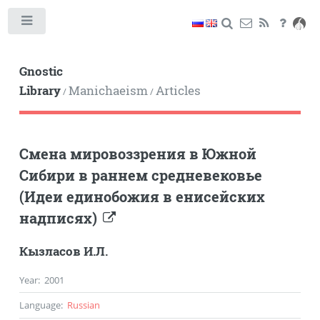
Toggle
Gnostic
Library
Manichaeism
Articles
/
/
Смена мировоззрения в Южной
Сибири в раннем средневековье
(Идеи единобожия в енисейских
надписях)
Кызласов И.Л.
Year
:
2001
Language
:
Russian