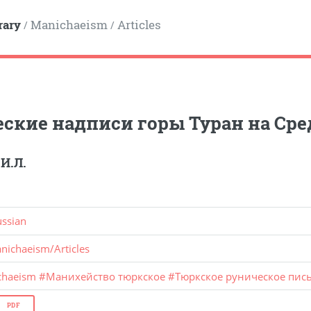
rary
Manichaeism
Articles
/
/
ские надписи горы Туран на Ср
И.Л.
ussian
nichaeism
/
Articles
chaeism
#
Манихейство тюркское
#
Тюркское руническое пис
PDF