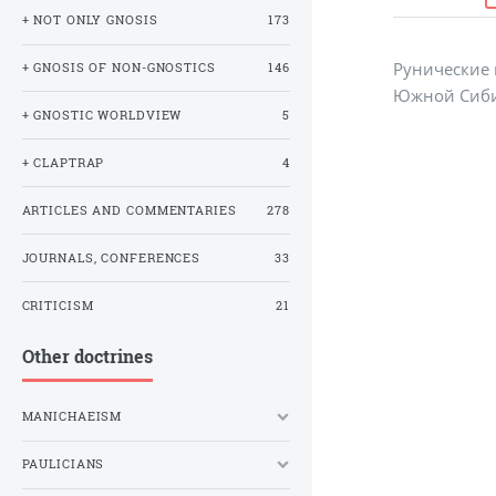
+ NOT ONLY GNOSIS
173
Рунические 
+ GNOSIS OF NON-GNOSTICS
146
Южной Сибири
+ GNOSTIC WORLDVIEW
5
+ CLAPTRAP
4
ARTICLES AND COMMENTARIES
278
JOURNALS, CONFERENCES
33
CRITICISM
21
Other doctrines
MANICHAEISM
PAULICIANS