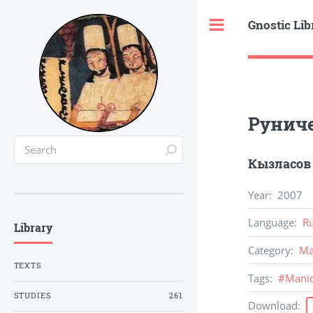
Gnostic Lib
Toggle
Руниче
Кызласов 
Year
:
2007
Language
:
R
Library
Category
:
Ma
TEXTS
Tags
:
#
Mani
STUDIES
261
Download
: