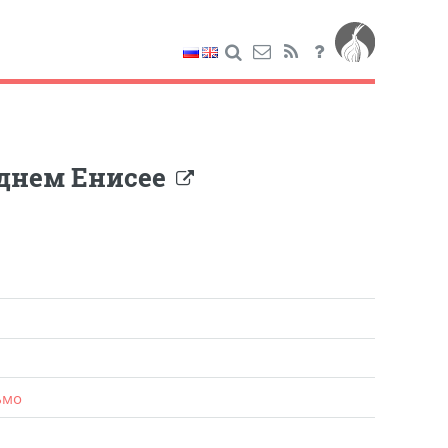
еднем Енисее
ьмо