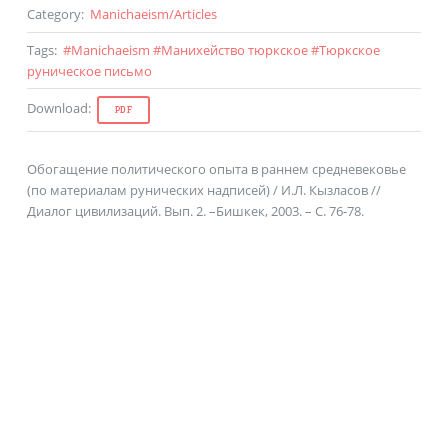
Category
:
Manichaeism
/
Articles
Tags
:
#
Manichaeism
#
Манихейство тюркское
#
Тюркское
руническое письмо
Download
:
PDF
Обогащение политического опыта в раннем средневековье
(по материалам рунических надписей) / И.Л. Кызласов //
Диалог цивилизаций. Вып. 2. –Бишкек, 2003. – С. 76-78.