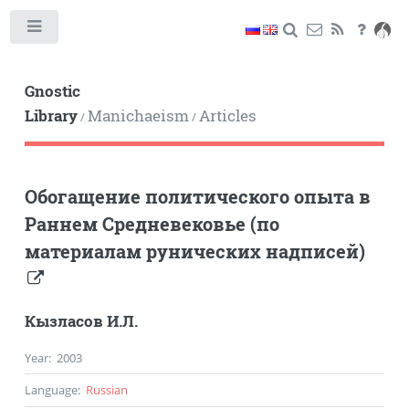
Toggle
Gnostic
Library
Manichaeism
Articles
/
/
Обогащение политического опыта в
Раннем Средневековье (по
материалам рунических надписей)
Кызласов И.Л.
Year
:
2003
Language
:
Russian