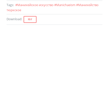
Tags
:
#
Манихейское искусство
#
Manichaeism
#
Манихейство
тюркское
Download
:
PDF