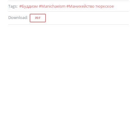
Tags
:
#
Буддизм
#
Manichaeism
#
Манихейство тюркское
Download
:
PDF