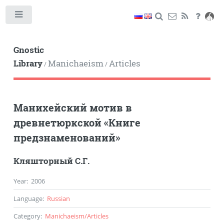
Toggle
Gnostic
Library
Manichaeism
Articles
/
/
Манихейский мотив в
древнетюркской «Книге
предзнаменований»
Кляшторный С.Г.
Year
:
2006
Language
:
Russian
Category
:
Manichaeism
/
Articles