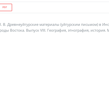
PDF
. В. Древнеуйгурские материалы (уйгурским письмом) в Инс
оды Востока. Выпуск VIII. География, этнография, история. М