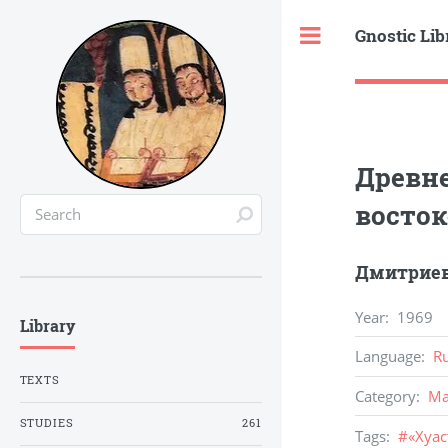
Gnostic Lib
Toggle
Древне
восто
Дмитриев
Year
:
1969
Library
Language
:
R
TEXTS
Category
:
Ma
STUDIES
261
Tags
:
#
«Хуа