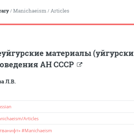
rary
Manichaeism
Articles
/
/
уйгурские материалы (уйгурски
коведения АН СССР
а Л.В.
ussian
nichaeism
/
Articles
стванифт»
#
Manichaeism