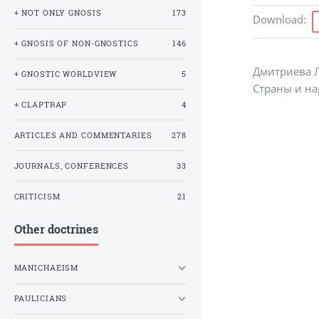
+ NOT ONLY GNOSIS
173
Download
:
+ GNOSIS OF NON-GNOSTICS
146
Дмитриева Л
+ GNOSTIC WORLDVIEW
5
Страны и нар
+ CLAPTRAP
4
ARTICLES AND COMMENTARIES
278
JOURNALS, CONFERENCES
33
CRITICISM
21
Other doctrines
MANICHAEISM
PAULICIANS