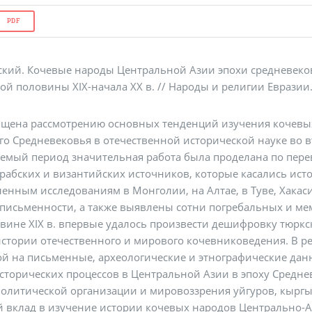
PDF
ский. Кочевые народы Центральной Азии эпохи средневеко
й половины XIX-начала XX в. // Народы и религии Евразии. 2
вящена рассмотрению основных тенденций изучения кочев
го Cредневековья в отечественной исторической науке во в
емый период значительная работа была проделана по перев
арабских и византийских источников, которые касались ист
енным исследованиям в Монголии, на Алтае, в Туве, Хака
письменности, а также выявлены сотни погребальных и мем
вине XIX в. впервые удалось произвести дешифровку тюрк
истории отечественного и мирового кочевниковедения. В 
ой на письменные, археологические и этнографические дан
сторических процессов в Центральной Азии в эпоху Средне
олитической организации и мировоззрения уйгуров, кыргыз
вклад в изучение истории кочевых народов Центрально-Азиа