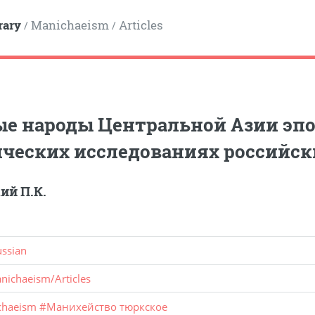
rary
Manichaeism
Articles
/
/
е народы Центральной Азии эпо
ческих исследованиях российск
ий П.К.
ussian
nichaeism
/
Articles
chaeism
#
Манихейство тюркское