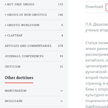
+ NOT ONLY GNOSIS
173
Download
:
+ GNOSIS OF NON-GNOSTICS
146
П.К. Дашков
+ GNOSTIC WORLDVIEW
5
ученых второ
+ CLAPTRAP
4
Статья пос
ARTICLES AND COMMENTARIES
278
эпохи ранне
рассматрива
JOURNALS, CONFERENCES
33
китайских, 
целенаправл
CRITICISM
21
рунической 
второй поло
Other doctrines
страницу в 
базы с опор
MANICHAEISM
культурно-и
социально-п
PAULICIANS
Наибольший 