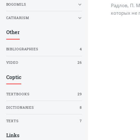
BOGOMILS
Радлов, П. М
которых не 
CATHARISM
Other
BIBLIOGRAPHIES
4
VIDEO
26
Coptic
TEXTBOOKS
29
DICTIONARIES
8
TEXTS
7
Links