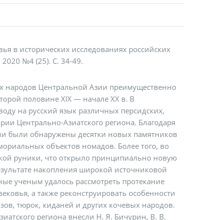
вья в исторических исследованиях российских
020 №4 (25). С. 34-49.
ых народов Центральной Азии преимущественно
торой половине XIX — начале XX в. В
оду на русский язык различных персидских,
ории Центрально-Азиатского региона. Благодаря
сии были обнаружены десятки новых памятников
ориальных объектов номадов. Более того, во
ской руники, что открыло принципиально новую
результате накопления широкой источниковой
ные ученым удалось рассмотреть протекание
вековья, а также реконструировать особенности
ов, тюрок, киданей и других кочевых народов.
тского региона внесли Н. Я. Бичурин, В. В.