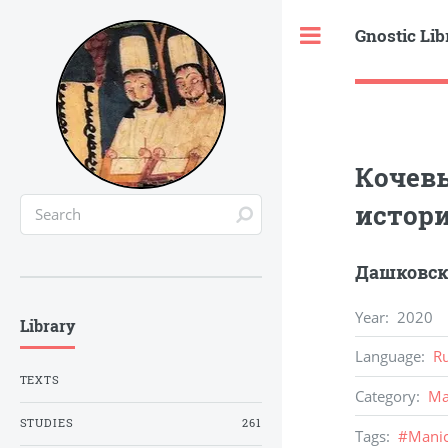
Gnostic Lib
Toggle
Кочевы
истори
Дашковск
Year
:
2020
Library
Language
:
R
TEXTS
Category
:
Ma
STUDIES
261
Tags
:
#
Mani