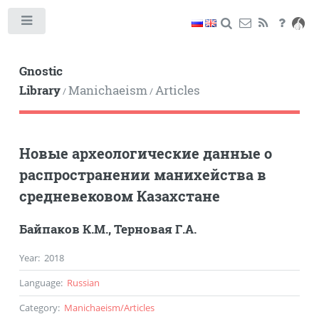
Toggle
Gnostic
Library
Manichaeism
Articles
/
/
Новые археологические данные о
распространении манихейства в
средневековом Казахстане
Байпаков К.М.
,
Терновая Г.А.
Year
:
2018
Language
:
Russian
Category
:
Manichaeism
/
Articles