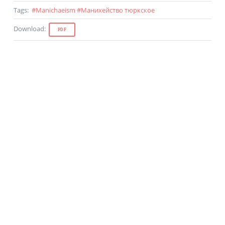
Tags
:
#
Manichaeism
#
Манихейство тюркское
Download
:
PDF