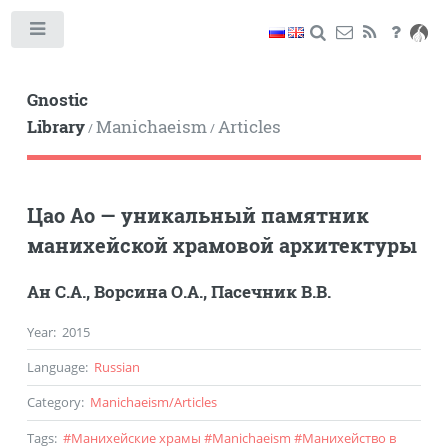
Toggle
Gnostic
Library
Manichaeism
Articles
/
/
Цао Ао — уникальный памятник
манихейской храмовой архитектуры
Ан С.А.
,
Ворсина О.А.
,
Пасечник В.В.
Year
:
2015
Language
:
Russian
Category
:
Manichaeism
/
Articles
Tags
:
#
Манихейские храмы
#
Manichaeism
#
Манихейство в