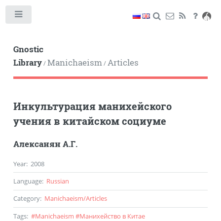
Toggle
Gnostic
Library
Manichaeism
Articles
/
/
Инкультурация манихейского
учения в китайском социуме
Алексанян А.Г.
Year
:
2008
Language
:
Russian
Category
:
Manichaeism
/
Articles
Tags
:
#
Manichaeism
#
Манихейство в Китае