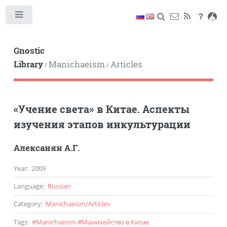
Toggle
Gnostic
Library
Manichaeism
Articles
/
/
«Учение света» в Китае. Аспекты
изучения этапов инкультурации
Алексанян А.Г.
Year
:
2009
Language
:
Russian
Category
:
Manichaeism
/
Articles
Tags
:
#
Manichaeism
#
Манихейство в Китае