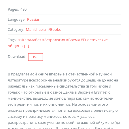
Pages
:
480
Language
:
Russian
Category
:
Manichaeism
/
Books
Tags
:
#
«Кефалайа»
#
Астрология
#
Время
#
Гностические
общины
[...]
Download
:
PDF
В предлагаемой книге впервые в отечественной научной
литературе всесторонне анализируются дошедшие до нас на
разных языках письменные свидетельства (в том числе и
только что открытые в оазисе Дахла в Верхнем Египте) о
манихействе, вышедшие из-под пера как самих носителей
этой религии, так и их оппонентов. На основании этого
анализа предпринимается попытка воссоздать религиозную
систему и практику манихеев, которым удалось
распространить свое учение по всей тогдашней ойкумене (до
Атлантического океана на Западе и до Китая на Востоке) и