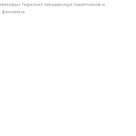
евековых тюркских письменных памятников и
о феномена.