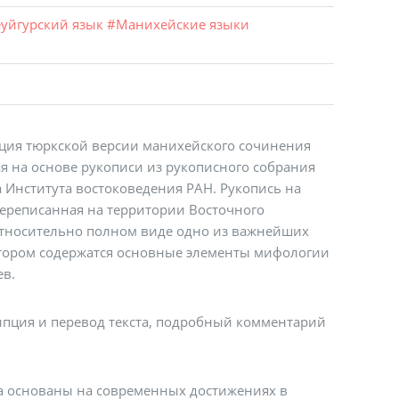
уйгурский язык
#
Манихейские языки
ация тюркской версии манихейского сочинения
я на основе рукописи из рукописного собрания
 Института востоковедения РАН. Рукопись на
 переписанная на территории Восточного
 относительно полном виде одно из важнейших
тором содержатся основные элементы мифологии
ев.
ипция и перевод текста, подробный комментарий
та основаны на современных достижениях в