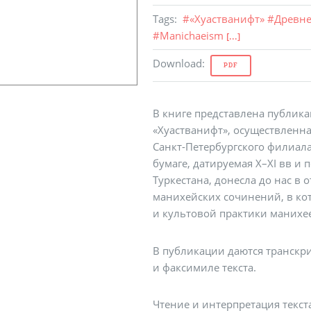
Tags
:
#
«Хуастванифт»
#
Древне
#
Manichaeism
[...]
Download
:
PDF
В книге представлена публик
«Хуастванифт», осуществленна
Санкт-Петербургского филиала
бумаге, датируемая X–XI вв и
Туркестана, донесла до нас в
манихейских сочинений, в ко
и культовой практики манихе
В публикации даются транскр
и факсимиле текста.
Чтение и интерпретация текс