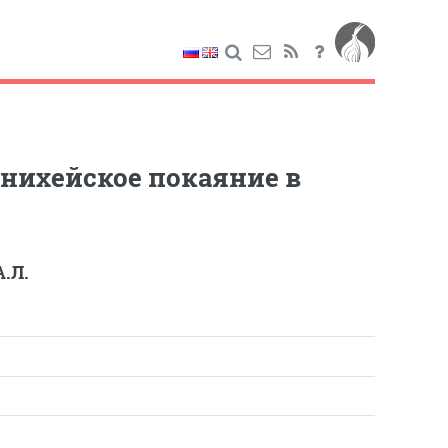
нихейское покаяние в
.Л.