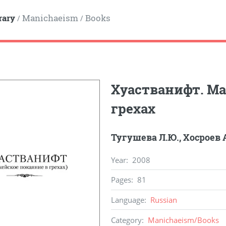
rary
Manichaeism
Books
/
/
Хуастванифт. Ма
грехах
Тугушева Л.Ю.
,
Хосроев А
Year
:
2008
Pages
:
81
Language
:
Russian
Category
:
Manichaeism
/
Books