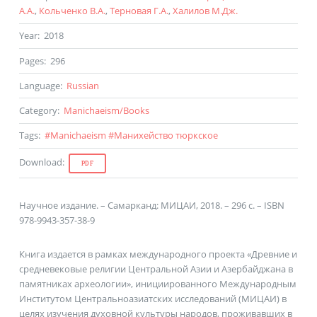
А.А.
,
Кольченко В.А.
,
Терновая Г.А.
,
Халилов М.Дж.
Year
:
2018
Pages
:
296
Language
:
Russian
Category
:
Manichaeism
/
Books
Tags
:
#
Manichaeism
#
Манихейство тюркское
Download
:
PDF
Научное издание. – Самарканд: МИЦАИ, 2018. – 296 с. – ISBN
978-9943-357-38-9
Книга издается в рамках международного проекта «Древние и
средневековые религии Центральной Азии и Азербайджана в
памятниках археологии», инициированного Международным
Институтом Центральноазиатских исследований (МИЦАИ) в
целях изучения духовной культуры народов, проживавших в