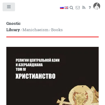
Toggle
Gnostic
Library
Manichaeism
Books
/
/