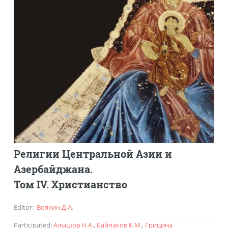
Религии Центральной Азии и
Азербайджана.
Том IV. Христианство
Editor
:
Воякин Д.А.
Participated
:
Алышов Н.А.
,
Байпаков К.М.
,
Грицина