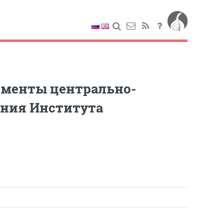
гменты центрально-
ания Института