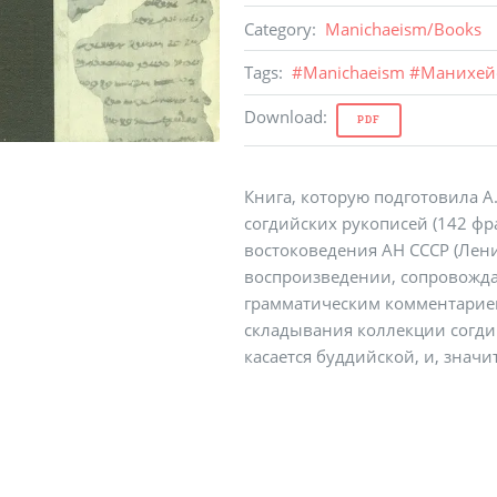
Category
:
Manichaeism
/
Books
Tags
:
#
Manichaeism
#
Манихейс
Download
:
PDF
Книга, которую подготовила А.
согдийских рукописей (142 фр
востоковедения АН СССР (Лен
воспроизведении, сопровожда
грамматическим комментарием
складывания коллекции согди
касается буддийской, и, знач