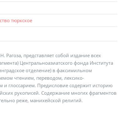
тво тюркское
Н. Рагоза, представляет собой издание всех
агмента) Центральноазиатского фонда Института
инградское отделение) в факсимильном
емом чтением, переводом, лексико-
 и глоссарием. Предисловие содержит историю
йских рукописей. Содержание многих фрагментов
ительно реже, манихейской религий.