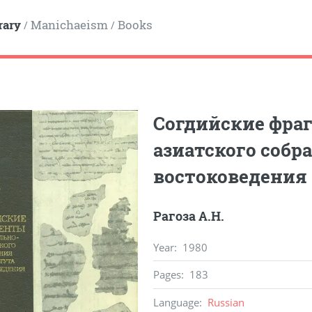
rary
Manichaeism
Books
/
/
Согдийские фра
азиатского собр
востоковедения
Рагоза А.Н.
Year
:
1980
Pages
:
183
Language
:
Russian