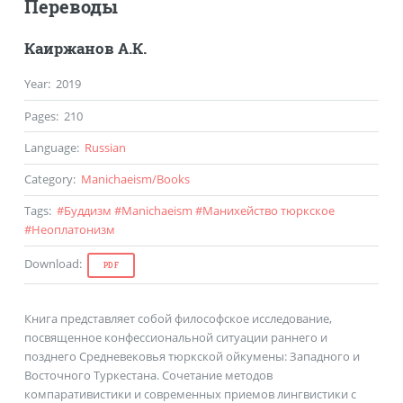
Переводы
Каиржанов А.К.
Year
:
2019
Pages
:
210
Language
:
Russian
Category
:
Manichaeism
/
Books
Tags
:
#
Буддизм
#
Manichaeism
#
Манихейство тюркское
#
Неоплатонизм
Download
:
PDF
Книга представляет собой философское исследование,
посвященное конфессиональной ситуации раннего и
позднего Средневековья тюркской ойкумены: Западного и
Восточного Туркестана. Сочетание методов
компаративистики и современных приемов лингвистики с