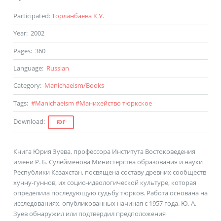
Participated
:
Торланбаева К.У.
Year
:
2002
Pages
:
360
Language
:
Russian
Category
:
Manichaeism
/
Books
Tags
:
#
Manichaeism
#
Манихейство тюркское
Download
:
PDF
Книга Юрия Зуева, профессора Института Востоковедения
имени Р. Б. Сулейменова Министерства образования и науки
Республики Казахстан, посвящена составу древних сообществ
хунну-гуннов, их социо-идеологической культуре, которая
определила последующую судьбу тюрков. Работа основана на
исследованиях, опубликованных начиная с 1957 года. Ю. А.
Зуев обнаружил или подтвердил предположения