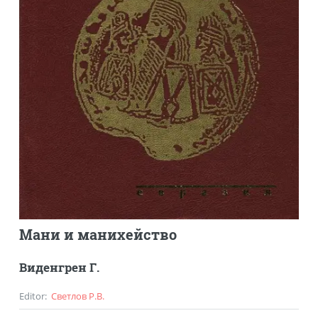
Мани и манихейство
Виденгрен Г.
Editor
:
Светлов Р.В.