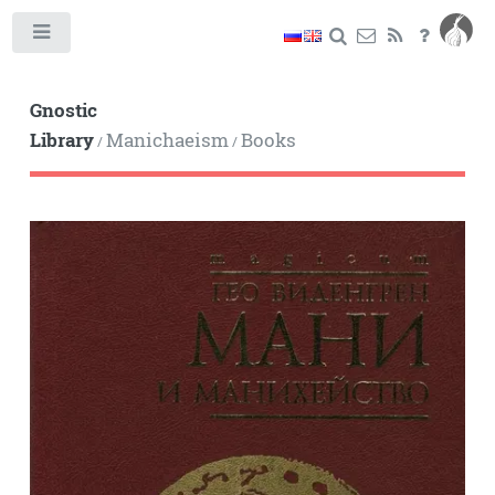
Toggle
Gnostic
Library
Manichaeism
Books
/
/