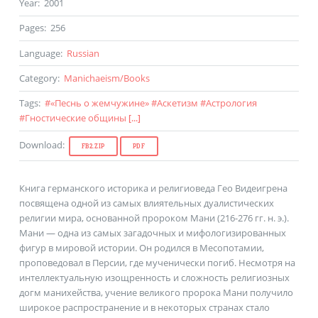
Year
:
2001
Pages
:
256
Language
:
Russian
Category
:
Manichaeism
/
Books
Tags
:
#
«Песнь о жемчужине»
#
Аскетизм
#
Астрология
#
Гностические общины
[...]
Download
:
FB2.ZIP
PDF
Книга германского историка и религиоведа Гео Видеигрена
посвящена одной из самых влиятельных дуалистических
религии мира, основанной пророком Мани (216-276 гг. н. э.).
Мани — одна из самых загадочных и мифологизированных
фигур в мировой истории. Он родился в Месопотамии,
проповедовал в Персии, где мученически погиб. Несмотря на
интеллектуальную изощренность и сложность религиозных
догм манихейства, учение великого пророка Мани получило
широкое распространение и в некоторых странах стало