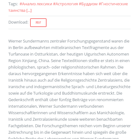
Tags
:
#
Анализ лексики
#
Астрология
#
Буддизм
#
Гностические
таинства
[...]
Download
:
PDF
Werner Sundermanns zentraler Forschungsgegenstand waren die
in Berlin aufbewahrten mitteliranischen Textfragmente aus der
Turfanoase in Ostturkistan, der heutigen Uigurischen Autonomen
Region Xinjiang, China. Seine Texteditionen stellte er stets in einen
philologischen, sprach- oder religionshistorischen Rahmen. Die
daraus hervorgegangenen Erkenntnisse haben sich weit über die
Iranistik hinaus auch auf die Religionsgeschichte Zentralasiens, die
iranische und indogermanistische Sprach- und Literaturgeschichte
sowie auf die Turkologie und Buddhismuskunde erstreckt. Die
Gedenkschrift enthält über fünfzig Beiträge von renommierten
internationalen, Werner Sundermann verbundenen
Wissenschaftlerinnen und Wissenschaftlern aus Manichäologie,
Iranistik und Zentralasienkunde sowie weiteren benachbarten
Fachgebieten. Die Forschungsthemen reichen vom Beginn unserer
Zeitrechnung bis in die Gegenwart hinein und spiegeln die große
fachliche Breite des Lebenswerkes von Werner Sundermann