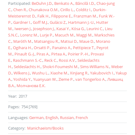
Participated
:
BeDuhn J.D.
,
Benkato A.
,
Băncilă I.D.
,
Chao-jung
C.
,
Chen R.
,
Chunakova O.M.
,
Cirillo L.
,
Colditz I.
,
Durkin-
Meisterernst D.
,
Falk H.
,
Filippone E.
,
Franzman M.
,
Funk W.-
P.
,
Gardner I.
,
Goff M.J.
,
Gulácsi Z.
,
Hartmann J.-U.
,
Hutter
M.
,
Iwersen J.
,
Josephson J.
,
Kasai Y.
,
Kósa G.
,
Leurini C.
,
Lieu
S.N.C.
,
Lorenz M.
,
Lurje P.
,
Macuch M.
,
Maggi M.
,
Markschies
C.
,
Maróth M.
,
Matsangou R.
,
Matsui D.
,
Maue D.
,
Morano
E.
,
Ogihara H.
,
Orsatti P.
,
Panaino A.
,
Pettipiece T.
,
Peyrot
M.
,
Pinault G.-J.
,
Piras A.
,
Pirtea A.
,
Poirier P.-H.
,
Provasi
E.
,
Raschmann S.-C.
,
Reck C.
,
Rossi A.V.
,
Seldeslachts
H.
,
Seldeslachts H.
,
Shokri-Foumeshi M.
,
Sims-Williams N.
,
Weber
D.
,
Wilkens J.
,
Wushu L.
,
Xiaohe M.
,
Xinjiang R.
,
Yakubovich I.
,
Yakup
A.
,
Yoshida Y.
,
Yuanyuan W.
,
Zieme P.
,
van Tongerloo A.
,
Лившиц
В.А.
,
Молчанова Е.К.
Year
:
2017
Pages
:
754 [769]
Languages
:
German
,
English
,
Russian
,
French
Category
:
Manichaeism
/
Books