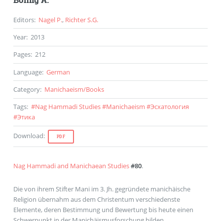
Editors
:
Nagel P.
,
Richter S.G.
Year
:
2013
Pages
:
212
Language
:
German
Category
:
Manichaeism
/
Books
Tags
:
#
Nag Hammadi Studies
#
Manichaeism
#
Эсхатология
#
Этика
Download
:
PDF
Nag Hammadi and Manichaean Studies
#80
.
Die von ihrem Stifter Mani im 3. Jh. gegründete manichäische
Religion übernahm aus dem Christentum verschiedenste
Elemente, deren Bestimmung und Bewertung bis heute einen
Schwerpunkt in der Manichäismusforschung bilden.