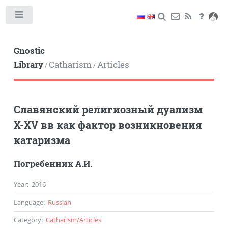
Toggle
Gnostic
Library
Catharism
Articles
/
/
Славянский религиозный дуализм
X-XV вв как фактор возникновения
катаризма
Погребенник А.И.
Year
:
2016
Language
:
Russian
Category
:
Catharism
/
Articles