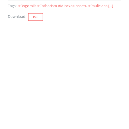
Tags
:
#
Bogomils
#
Catharism
#
Мiрская власть
#
Paulicians
[...]
Download
:
PDF