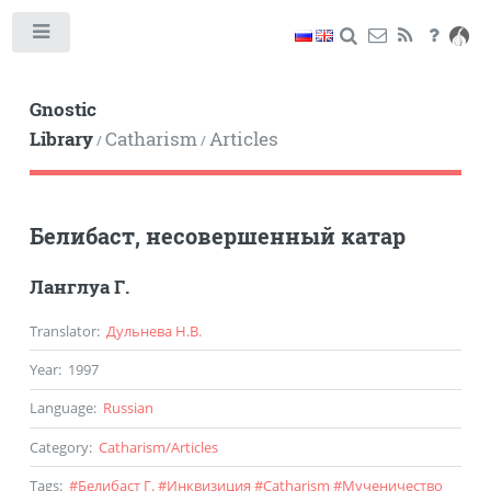
Toggle
Gnostic
Library
Catharism
Articles
/
/
Белибаст, несовершенный катар
Ланглуа Г.
Translator
:
Дульнева Н.В.
Year
:
1997
Language
:
Russian
Category
:
Catharism
/
Articles
Tags
:
#
Белибаст Г.
#
Инквизиция
#
Catharism
#
Мученичество