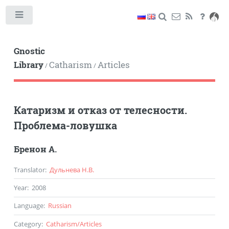
Toggle
Gnostic
Library
Catharism
Articles
/
/
Катаризм и отказ от телесности.
Проблема-ловушка
Бренон А.
Translator
:
Дульнева Н.В.
Year
:
2008
Language
:
Russian
Category
:
Catharism
/
Articles