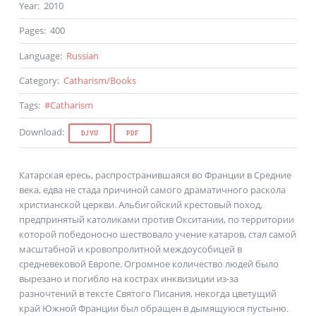
Year
:
2010
Pages
:
400
Language
:
Russian
Category
:
Catharism
/
Books
Tags
:
#
Catharism
Download
:
DJVU
PDF
Катарская ересь, распространившаяся во Франции в Средние
века, едва не стада причиной самого драматичного раскола
христианской церкви. Альбигойский крестовый поход,
предпринятый католиками против Окситании, по территории
которой победоносно шествовало учение катаров, стал самой
масштабной и кровопролитной междоусобицей в
средневековой Европе. Огромное количество людей было
вырезано и погибло на кострах инквизиции из-за
разночтений в тексте Святого Писания, некогда цветущий
край Южной Франции был обращен в дымящуюся пустыню.