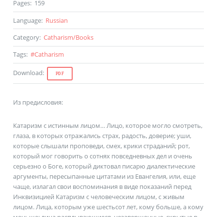
Pages
:
159
Language
:
Russian
Category
:
Catharism
/
Books
Tags
:
#
Catharism
Download
:
PDF
Из предисловия:
Катаризм с истинным лицом… Лицо, которое могло смотреть,
глаза, в которых отражались страх, радость, доверие; уши,
которые слышали проповеди, смех, крики страданий; рот,
который мог говорить о сотнях повседневных дел и очень
серьезно о Боге, который диктовал писарю диалектические
аргументы, пересыпанные цитатами из Евангелия, или, еще
чаще, излагал свои воспоминания в виде показаний перед
Инквизицией Катаризм с человеческим лицом, с живым
лицом. Лица, которым уже шестьсот лет, кому больше, а кому
меньше; лица расплывающиеся, незавершенные, скрытые в