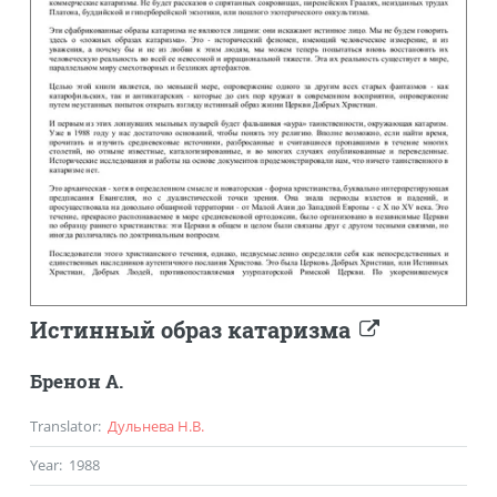
Истинный образ катаризма
Бренон А.
Translator
:
Дульнева Н.В.
Year
:
1988