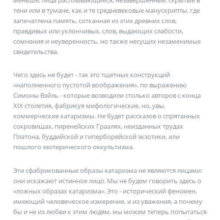
тени или в тумане, как и те средневековые манускрипты, где
запечатлена память, сотканная из этих древних слов,
правдивых или уклончивых, слов, выдающих слабости,
сомнения и неуверенность, но также несущих незаменимые
свидетельства.
Чего здесь не будет - так это тщетных конструкций
«наполненного пустотой воображения», по выражению
Симоны Вэйль - которые возводили столько авторов с конца
XIX столетия, фабрикуя мифологические, но, увы,
коммерческие катаризмы. Не будет рассказов о спрятанных
сокровищах, пиренейских Граалях, неизданных трудах
Платона, буддийской и гиперборейской экзотики, или
пошлого эзотерического оккультизма.
Эти сфабрикованные образы катаризма не являются лицами:
они искажают истинное лицо. Мы не будем говорить здесь о
«ложных образах катаризма». Это - исторический феномен,
имеющий человеческое измерение, и из уважения, а почему
бы и не из любви к этим людям, мы можем теперь попытаться