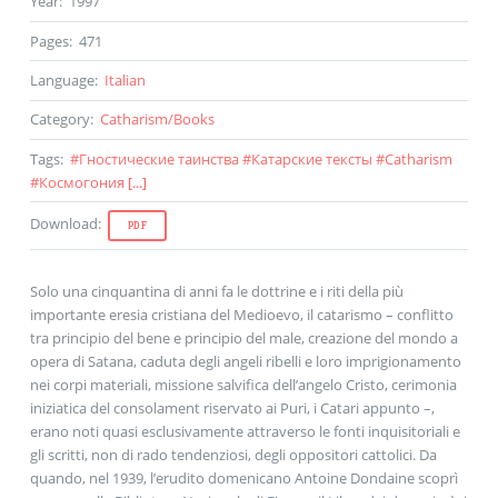
Year
:
1997
Pages
:
471
Language
:
Italian
Category
:
Catharism
/
Books
Tags
:
#
Гностические таинства
#
Катарские тексты
#
Catharism
#
Космогония
[...]
Download
:
PDF
Solo una cinquantina di anni fa le dottrine e i riti della più
importante eresia cristiana del Medioevo, il catarismo – conflitto
tra principio del bene e principio del male, creazione del mondo a
opera di Satana, caduta degli angeli ribelli e loro imprigionamento
nei corpi materiali, missione salvifica dell’angelo Cristo, cerimonia
iniziatica del consolament riservato ai Puri, i Catari appunto –,
erano noti quasi esclusivamente attraverso le fonti inquisitoriali e
gli scritti, non di rado tendenziosi, degli oppositori cattolici. Da
quando, nel 1939, l’erudito domenicano Antoine Dondaine scoprì