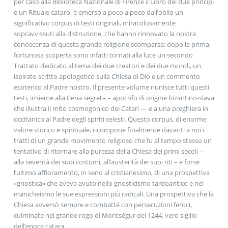
per caso alla Biblioteca Nazionale di Firenze il Libro dei due princìpi
e un Rituale cataro, è emerso a poco a poco dall’oblio un
significativo corpus di testi originali, miracolosamente
sopravvissuti alla distruzione, che hanno rinnovato la nostra
conoscenza di questa grande religione scomparsa: dopo la prima,
fortunosa scoperta sono infatti tornati alla luce un secondo
Trattato dedicato al tema dei due creatori e dei due mondi, un
ispirato scritto apologetico sulla Chiesa di Dio e un commento
esoterico al Padre nostro. Il presente volume riunisce tutti questi
testi, insieme alla Cena segreta – apocrifo di origine bizantino-slava
che illustra il mito cosmogonico dei Catari — e a una preghiera in
occitanico al Padre degli spiriti celesti. Questo corpus, di enorme
valore storico e spirituale, ricompone finalmente davanti a noi i
tratti di un grande movimento religioso che fu al tempo stesso un
tentativo di ritornare alla purezza della Chiesa dei primi secoli –
alla severità dei suoi costumi, all’austerità dei suoi riti – e forse
l’ultimo affioramento, in seno al cristianesimo, di una prospettiva
«gnostica» che aveva avuto nello gnosticismo tardoantico e nel
manicheismo le sue espressioni più radicali. Una prospettiva che la
Chiesa avversò sempre e combatté con persecuzioni feroci,
culminate nel grande rogo di Montségur del 1244, vero sigillo
dell’epoca catara.