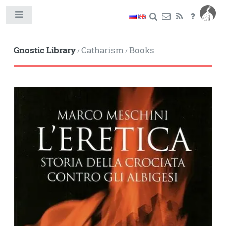
Toggle
Gnostic Library
Catharism
Books
/
/