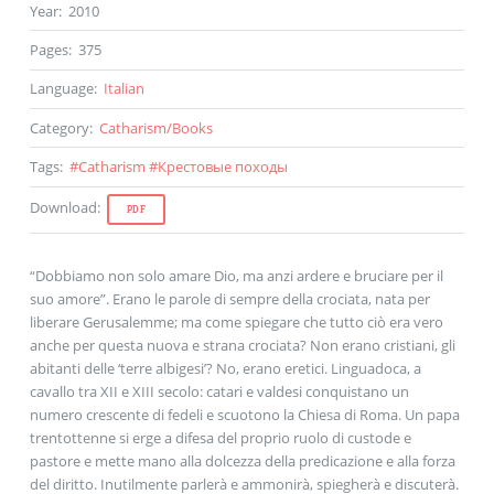
Year
:
2010
Pages
:
375
Language
:
Italian
Category
:
Catharism
/
Books
Tags
:
#
Catharism
#
Крестовые походы
Download
:
PDF
“Dobbiamo non solo amare Dio, ma anzi ardere e bruciare per il
suo amore”. Erano le parole di sempre della crociata, nata per
liberare Gerusalemme; ma come spiegare che tutto ciò era vero
anche per questa nuova e strana crociata? Non erano cristiani, gli
abitanti delle ‘terre albigesi’? No, erano eretici. Linguadoca, a
cavallo tra XII e XIII secolo: catari e valdesi conquistano un
numero crescente di fedeli e scuotono la Chiesa di Roma. Un papa
trentottenne si erge a difesa del proprio ruolo di custode e
pastore e mette mano alla dolcezza della predicazione e alla forza
del diritto. Inutilmente parlerà e ammonirà, spiegherà e discuterà.