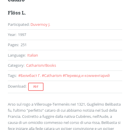
Flöss L.
Participated
:
Duvernoy J.
Year
:
1997
Pages
:
251
Language
:
Italian
Category
:
Catharism
/
Books
Tags
:
#
Белибаст Г.
#
Catharism
#
Перевод и комментарий
Download
:
PDF
Arso sul rogo a Villerouge-Termenès neI 1321, Guglielmo Belibasta
fu, l’ultimo “perfetto” cataro di cui abbiamo notizia nel Sud della
Francia. Costretto a fuggire dalla nativa Cubières, nell’Aude, a
causa di un omicidio commesso nel corso di una rissa, Belibasta si
fece iniziare alla fede catara un po’per convinzione e un po’per