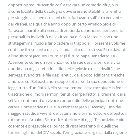
opportunismo, riuscendo così a trovare un comodo rifugio in
alcune località della Catalogna dove si erano stabiliti altri eretici
per sfuggire alle persecuzioni che infuriavano sull’altro versante
dei Pirenei. Ma qualche anno dopo un certo Arnaldo Sicre di
Tarascon. partito alla ricerca di eretici da denunciare per benefici
personali, lo individuò nella cittadina di San Mateo e, con uno
stratagemma, riuscì a farlo cadere in trappola. Il presente volume
contiene il resoconto della vicenda fatto dallo stesso Sicre davanti
all’inquisitore Jacques Fournier (il futuro papa Benedetto XII).
Avvincente come un romanzo - con le sue descrizioni della vita
quotidiana degli eretici in esilio, delle gelosie e delle rivalità che
serpeggiavano tra le file degli eretici, delle poco edificanti tresche
amorose cui Belibasta non seppe sottrarsi - la sua deposizione si
legge tutta d’un fiato. Nello stesso tempo, essa racchiude la fedele
trascrizione di molti sermoni tenuti dal “perfetto” ai credenti della
setta e contenenti un vivace compendio delle principali dottrine
catare. Come scrive nella sua Premessa Jean Duvernoy, uno dei
maggiori studiosi viventi del catarismo e primo editore del testo, il
racconto di Arnaldo Sicre offre al lettore di oggi “l’esposizione più
coerente e pregevole dal punto di vista letterario di quelli che
furono agli inizi del XIV secolo, l’emigrazione religiosa dalla regione