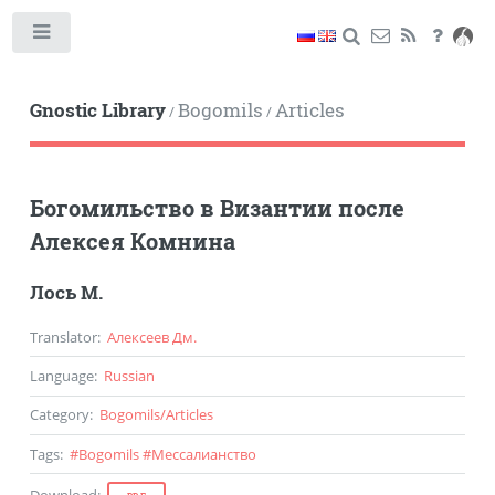
Toggle
Gnostic Library
Bogomils
Articles
/
/
Богомильство в Византии после
Алексея Комнина
Лось М.
Translator
:
Алексеев Дм.
Language
:
Russian
Category
:
Bogomils
/
Articles
Tags
:
#
Bogomils
#
Мессалианство
Download
: