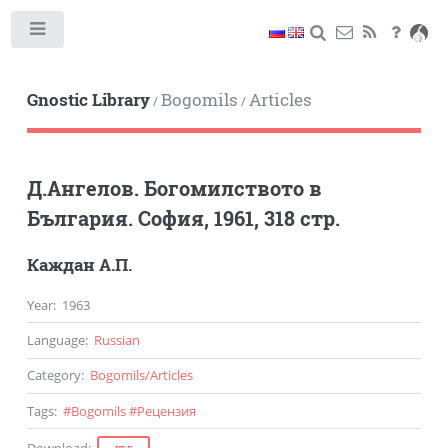
Toggle
Gnostic Library
Bogomils
Articles
/
/
Д.Ангелов. Богомилството в
България. София, 1961, 318 стр.
Каждан А.П.
Year
:
1963
Language
:
Russian
Category
:
Bogomils
/
Articles
Tags
:
#
Bogomils
#
Рецензия
Download
: