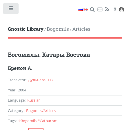
Toggle
Gnostic Library
Bogomils
Articles
/
/
Богомилы. Катары Востока
Бренон А.
Translator
:
Дульнева Н.В.
Year
:
2004
Language
:
Russian
Category
:
Bogomils
/
Articles
Tags
:
#
Bogomils
#
Catharism