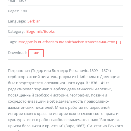
Year
:
1867
Pages
:
180
Language
:
Serbian
Category
:
Bogomils
/
Books
Tags
:
#
Bogomils
#
Catharism
#
Manichaeism
#
Мессалианство
[...]
Download
:
PDF
Петранович (Тодор или Божидар Petranovic, 1809—1874) —
сербохорватский писатель, родом из Шибеника в Далмации;
был председателем апелляционного суда. В 1836—41 гг.
редактировал журнал: “Сербско-далматинский магазин”,
посвященный сербской истории, географии, поэзии и
сосредоточивавший в себе деятельность православно-
далматинских писателей. Много работал по церковной
истории своего края, по истории южно-славянского права и
культуры, из его работ наиболее замечательная: “Богомили,
црьква босаньска и крьстяни” (Зара, 1867). См. статью Рачкого