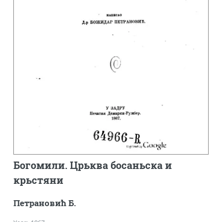
Богомили. Црьква босаньска и
крьстяни
Петрановић Б.