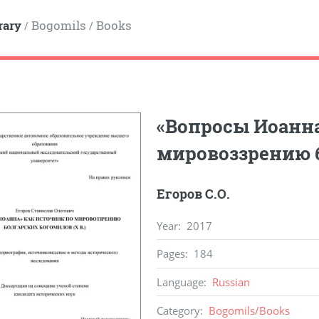
rary
Bogomils
Books
/
/
«Вопросы Иоанна
мировоззрению б
Егоров С.О.
Year
:
2017
Pages
:
184
Language
:
Russian
Category
:
Bogomils
/
Books