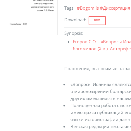
Tags
:
#
Bogomils
#
Диссертация
Download
:
PDF
Synopsis
:
Егоров С.О. - «Вопросы И
богомилов (X в.). Авторефе
Положения, выносимые на за
«Вопросы Иоанна» являютс
о мировоззрении болгарск
других имеющихся в нашем
Полноценная работа с ист
имеющихся публикаций его 
языки историографии данн
Венская редакция текста яв