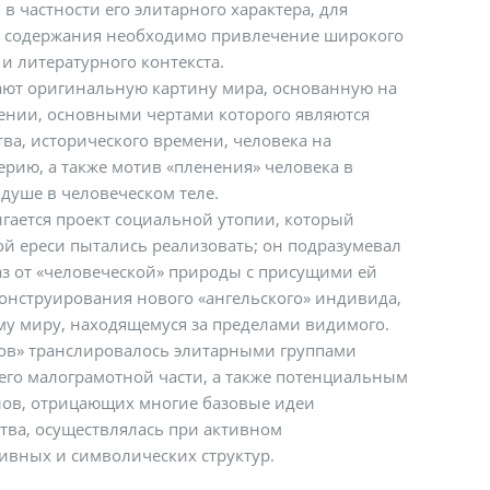
 в частности его элитарного характера, для
о содержания необходимо привлечение широкого
и литературного контекста.
ают оригинальную картину мира, основанную на
ении, основными чертами которого являются
тва, исторического времени, человека на
ерию, а также мотив «пленения» человека в
душе в человеческом теле.
гается проект социальной утопии, который
й ереси пытались реализовать; он подразумевал
з от «человеческой» природы с присущими ей
онструирования нового «ангельского» индивида,
у миру, находящемуся за пределами видимого.
сов» транслировалось элитарными группами
его малограмотной части, а также потенциальным
лов, отрицающих многие базовые идеи
тва, осуществлялась при активном
ивных и символических структур.