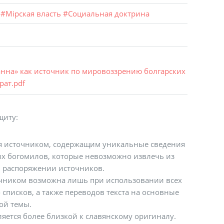
#
Мiрская власть
#
Социальная доктрина
оанна» как источник по мировоззрению болгарских
рат.pdf
щиту:
я источником, содержащим уникальные сведения
их богомилов, которые невозможно извлечь из
 распоряжении источников.
очником возможна лишь при использовании всех
списков, а также переводов текста на основные
ой темы.
ляется более близкой к славянскому оригиналу.