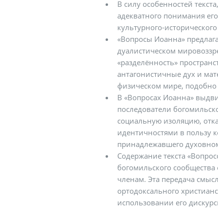
В силу особенностей текста,
адекватного понимания ег
культурного-исторического 
«Вопросы Иоанна» предлаг
дуалистическом мировоззр
«разделённость» пространс
антагонистичные дух и мат
физическом мире, подобно 
В «Вопросах Иоанна» выдви
последователи богомильско
социальную изоляцию, отка
идентичностями в пользу к
принадлежавшего духовном
Содержание текста «Вопро
богомильского сообщества 
членам. Эта передача смыс
ортодоксального христианс
использовании его дискурс