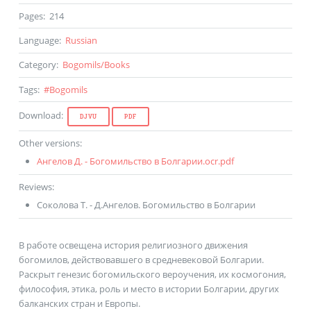
Pages
:
214
Language
:
Russian
Category
:
Bogomils
/
Books
Tags
:
#
Bogomils
Download
:
DJVU
PDF
Other versions
:
Ангелов Д. - Богомильство в Болгарии.ocr.pdf
Reviews
:
Соколова Т. - Д.Ангелов. Богомильство в Болгарии
В работе освещена история религиозного движения
богомилов, действовавшего в средневековой Болгарии.
Раскрыт генезис богомильского вероучения, их космогония,
философия, этика, роль и место в истории Болгарии, других
балканских стран и Европы.