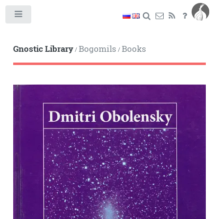
Toggle
Gnostic Library
Bogomils
Books
/
/