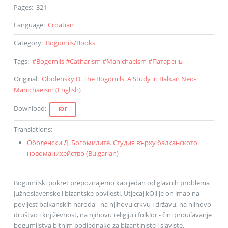
Pages
:
321
Language
:
Croatian
Category
:
Bogomils
/
Books
Tags
:
#
Bogomils
#
Catharism
#
Manichaeism
#
Патарены
Original
:
Obolensky D. The Bogomils. A Study in Balkan Neo-
Manichaeism (
English
)
Download
:
PDF
Translations
:
Оболенски Д. Богомилите. Студия върху балканското
новоманихейство (
Bulgarian
)
Bogumilski pokret prepoznajemo kao jedan od glavnih problema
južnoslavenske i bizantske povijesti. Utjecaj kOji je on imao na
povijest balkanskih naroda - na njihovu crkvu i državu, na njihovo
društvo i književnost, na njihovu religiju i folklor - čini proučavanje
bogumilstva bitnim podjednako za bizantiniste i slaviste.