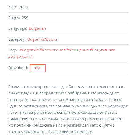
Year
:
2008
Pages
:
236
Language
:
Bulgarian
Category
:
Bogomils
/
Books
Tags
:
#
Bogomils
#
Космогония
#
Крещение
#
Социальная
доктрина
[...]
Download
:
PDF
Различните автори разглеждат Богомилството всеки от свое
лично гледище, според своето рабиране, като изхожда от
това, което враговете на богомилоството са казали за него.
Едни го разглеждат като социлано учение, други го раглеждат
като някаква религиозна секта, произхождаща от Изток,
рядко някои го разглеждат като етично религиозно учение,
но почти никой досега не го е разглеждал като окултно
учение, каквото то е било в действителност.