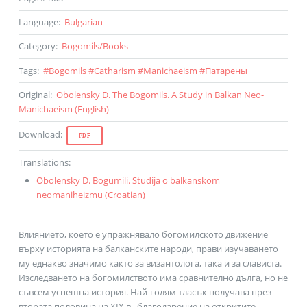
Language
:
Bulgarian
Category
:
Bogomils
/
Books
Tags
:
#
Bogomils
#
Catharism
#
Manichaeism
#
Патарены
Original
:
Obolensky D. The Bogomils. A Study in Balkan Neo-
Manichaeism (
English
)
Download
:
PDF
Translations
:
Obolensky D. Bogumili. Studija o balkanskom
neomaniheizmu (
Croatian
)
Влиянието, което е упражнявало богомилското движение
върху историята на балканските народи, прави изучаването
му еднакво значимо както за византолога, така и за слависта.
Изследването на богомилството има сравнително дълга, но не
съвсем успешна история. Най-голям тласък получава през
втората половина на XIX в., благодарение на откритите