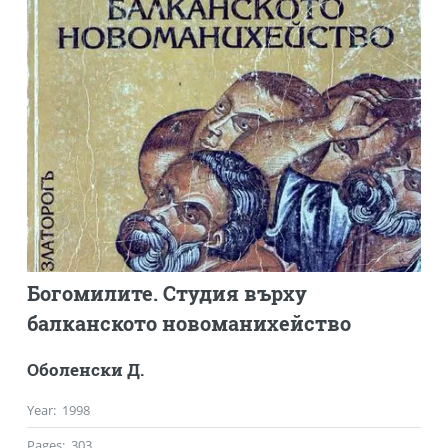
Богомилите. Студия върху
балканското новоманихейство
Оболенски Д.
Year
:
1998
Pages
:
303