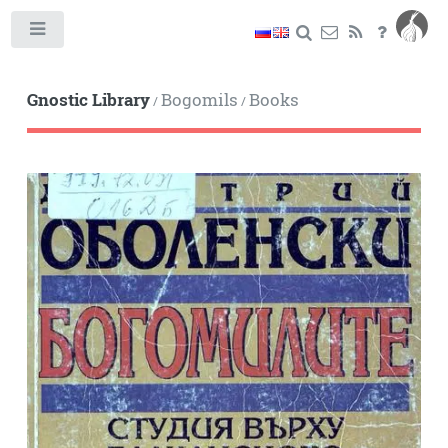
Toggle
Gnostic Library
Bogomils
Books
/
/