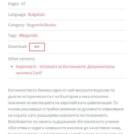
Pages
:
47
Language
:
Bulgarian
Category
:
Bogomils
/
Books
Tags
:
#
Bogomils
Download
:
PDF
Other versions
:
Кирилов И. - Истината за богомилите. Документална
хроника.2.pdf
Богомилството бележи един от най-високите върхове по
дългия исторически път на България и има епохално
значение за еволюцията на европейската цивилизация. То
оказва решаващо и трайно влияние за духовното извисяване
на хората, като разширява хоризонта на познанието.
Всеобхватно по своето съдържание, богомилското учение
обогатява и издига човешкото мислене до качествено нова,
по-висша степен на развитие; то освобождава съзнанието от